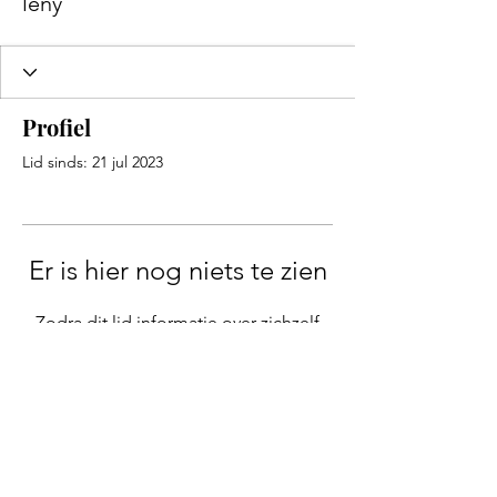
leny
Profiel
Lid sinds: 21 jul 2023
Er is hier nog niets te zien
Zodra dit lid informatie over zichzelf
toevoegt, zie je dat hier.